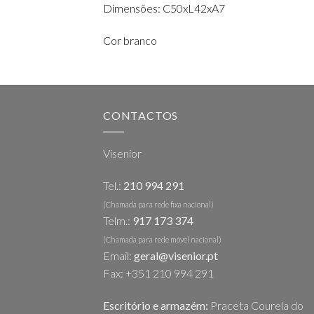
Dimensões: C50xL42xA7
Cor branco
CONTACTOS
Visenior
Tel.:
210 994 291
(Chamada para rede fixa nacional)
Telm.:
917 173 374
(Chamada para rede móvel nacional)
Email:
geral@visenior.pt
Fax: +351 210 994 291
Escritório e armazém:
Praceta Courela do