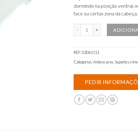
dormindo na posição ventral, n
face ou certas zona da cabeça.
Quantidade de Almofada Bamboo
ADICION
REF:
03061111
Categorias:
Antiescaras
,
Suportes e Im