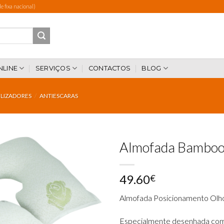
 fixa nacional)
NLINE
SERVIÇOS
CONTACTOS
BLOG
ILIZADORES
/
ANTIESCARAS
Almofada Bamboo
49.60
€
Add to
wishlist
Almofada Posicionamento Olh
Especialmente desenhada como 