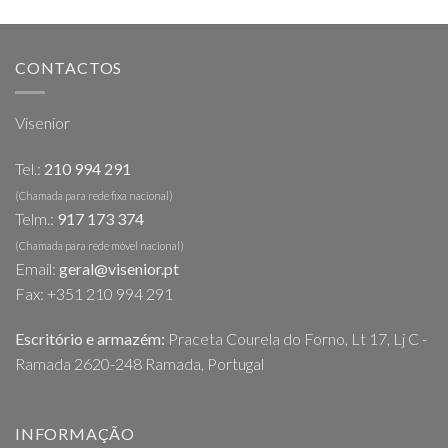
CONTACTOS
Visenior
Tel.:
210 994 291
(Chamada para rede fixa nacional)
Telm.:
917 173 374
(Chamada para rede móvel nacional)
Email:
geral@visenior.pt
Fax: +351 210 994 291
Escritório e armazém:
Praceta Courela do Forno, Lt 17, Lj C -
Ramada 2620-248 Ramada, Portugal
INFORMAÇÃO