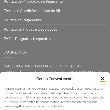
Política de Privacidade e Segurança
Termos e Condições de Uso do Site
Política de Pagamento
Política de Trocas e Devoluções
FAQ – Perguntas frequentes
SOBRE NÓS
Somos uma marca nacional vocacionada para a
comercialização de consumíveis, produtos e equipamentos
para Geriatria e Ortopedia, baseada em princípios como a
Gerir o Consentimento
proximidade, simplicidade, eficácia e excelência nos serviços
Para fornecer as melhores experiências, usamos tecnologias como cookies para
que presta.
armazenar e/ou aceder a informações do dispositivo. Consentir com essas
tecnologias permitir-nos-á processar dados, como comportamento de navegação
ou IDs exclusivos neste site. Não consentir ou retirar o consentimento pode
afetar negativamente certos recursos e funções.