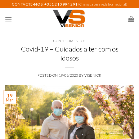
Skip
CONTACTE-NOS: +351 210 994 291
(Chamada para rede fixa nacional)
to
content
CONHECIMENTOS
Covid-19 – Cuidados a ter com os
idosos
POSTED ON
19/03/2020
BY
VISENIOR
19
Mar