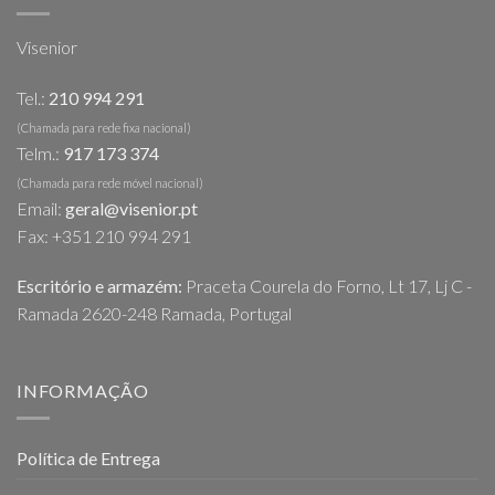
Visenior
Tel.:
210 994 291
(Chamada para rede fixa nacional)
Telm.:
917 173 374
(Chamada para rede móvel nacional)
Email:
geral@visenior.pt
Fax: +351 210 994 291
Escritório e armazém:
Praceta Courela do Forno, Lt 17, Lj C -
Ramada 2620-248 Ramada, Portugal
INFORMAÇÃO
Política de Entrega