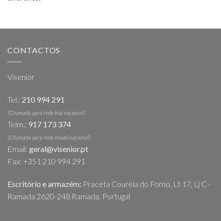
CONTACTOS
Visenior
Tel.:
210 994 291
(Chamada para rede fixa nacional)
Telm.:
917 173 374
(Chamada para rede móvel nacional)
Email:
geral@visenior.pt
Fax: +351 210 994 291
Escritório e armazém:
Praceta Courela do Forno, Lt 17, Lj C -
Ramada 2620-248 Ramada, Portugal