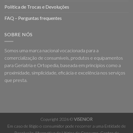
Política de Trocas e Devoluções
FAQ – Perguntas frequentes
SOBRE NÓS
Somos uma marca nacional vocacionada para a
comercialização de consumíveis, produtos e equipamentos
para Geriatria e Ortopedia, baseada em princípios como a
proximidade, simplicidade, eficácia e excelência nos serviços
que presta.
Copyright 2026 ©
ViSENiOR
Em caso de litígio o consumidor pode recorrer a uma Entidade de
Resolução Alternativa de Litígios de Consumo. Centro de