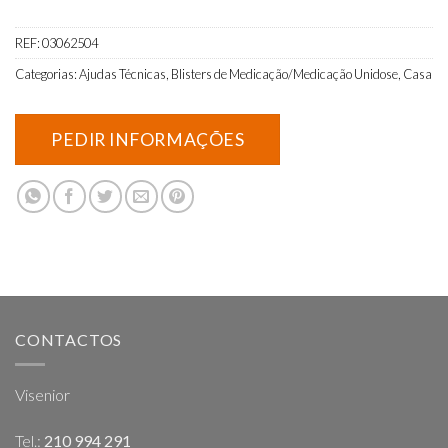
REF:
03062504
Categorias:
Ajudas Técnicas
,
Blisters de Medicação/Medicação Unidose
,
Casa
CONTACTOS
Visenior
Tel.:
210 994 291