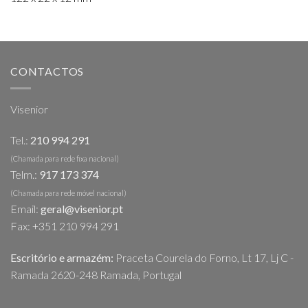
CONTACTOS
Visenior
Tel.:
210 994 291
(Chamada para rede fixa nacional)
Telm.:
917 173 374
(Chamada para rede móvel nacional)
Email:
geral@visenior.pt
Fax: +351 210 994 291
Escritório e armazém:
Praceta Courela do Forno, Lt 17, Lj C -
Ramada 2620-248 Ramada, Portugal