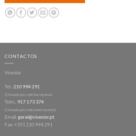
CONTACTOS
Visenior
Tel.:
210 994 291
(Chamada para rede fixa nacional)
Telm.:
917 173 374
(Chamada para rede móvel nacional)
Email:
geral@visenior.pt
Fax: +351 210 994 291