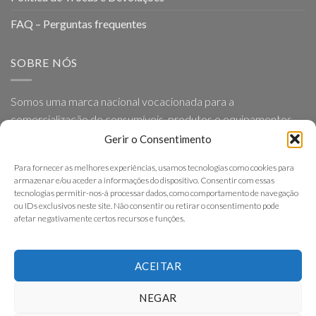
FAQ – Perguntas frequentes
SOBRE NÓS
Somos uma marca nacional vocacionada para a
comercialização de consumíveis, produtos e equipamentos
para Geriatria e Ortopedia, baseada em princípios como a
Gerir o Consentimento
proximidade, simplicidade, eficácia e excelência nos serviços
Para fornecer as melhores experiências, usamos tecnologias como cookies para
que presta.
armazenar e/ou aceder a informações do dispositivo. Consentir com essas
tecnologias permitir-nos-á processar dados, como comportamento de navegação
ou IDs exclusivos neste site. Não consentir ou retirar o consentimento pode
afetar negativamente certos recursos e funções.
ACEITAR
Copyright 2026 ©
ViSENiOR
NEGAR
Em caso de litígio o consumidor pode recorrer a uma Entidade de