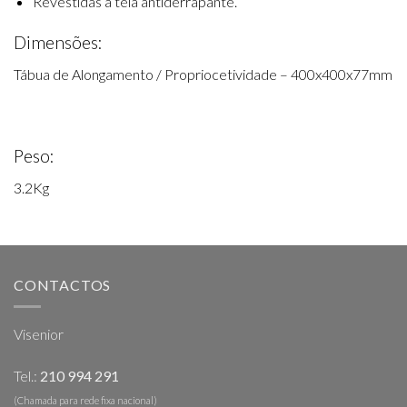
Revestidas a tela antiderrapante.
Dimensões:
Tábua de Alongamento / Propriocetividade – 400x400x77mm
Peso:
3.2Kg
CONTACTOS
Visenior
Tel.:
210 994 291
(Chamada para rede fixa nacional)