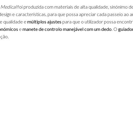
 Medical
foi produzida com materiais de alta qualidade, sinónimo d
sign e características, para que possa apreciar cada passeio ao a
e qualidade e
múltiplos ajustes
para que o utilizador possa encont
onómicos
e
manete de controlo manejável com um dedo
. O
guiado
ução.