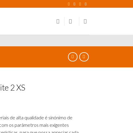
ite 2 XS
iais de alta qualidade é sinónimo de
 com os parâmetros mais exigentes
terísticas, para que possa apreciar cada