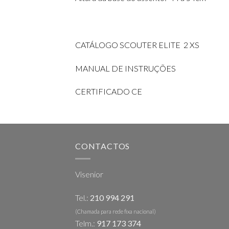
CATÁLOGO SCOUTER ELITE 2 XS
MANUAL DE INSTRUÇÕES
CERTIFICADO CE
CONTACTOS
Visenior
Tel.:
210 994 291
(Chamada para rede fixa nacional)
Telm.:
917 173 374