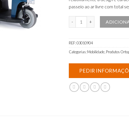
passeio ao ar livre com total 
Quantidade de Scooter Sterling E
ADICION
REF:
03010904
Categorias:
Mobilidade
,
Produtos Orto