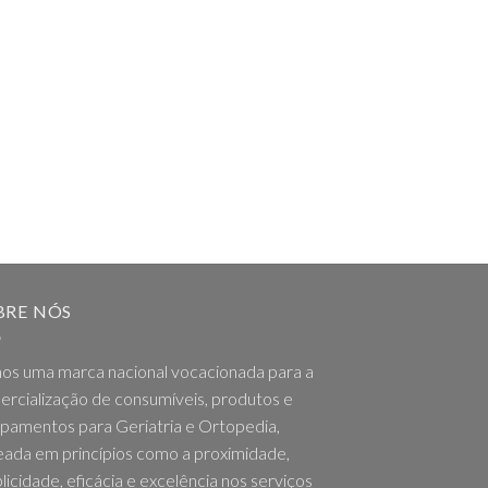
BRE NÓS
os uma marca nacional vocacionada para a
rcialização de consumíveis, produtos e
pamentos para Geriatria e Ortopedia,
ada em princípios como a proximidade,
licidade, eficácia e excelência nos serviços