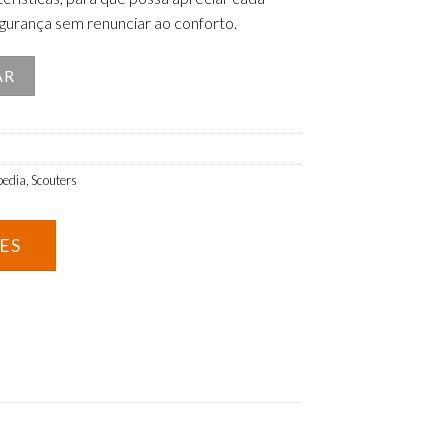
segurança sem renunciar ao conforto.
lite 2 XS
AR
pedia
,
Scouters