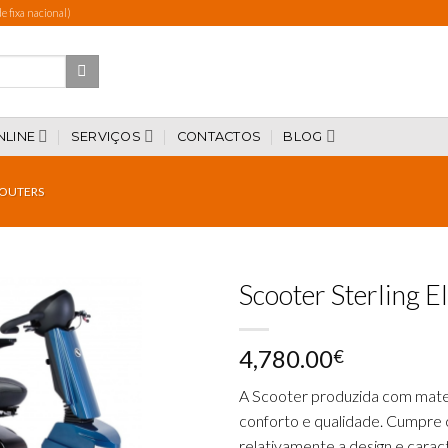
 fixa nacional)
NLINE
SERVIÇOS
CONTACTOS
BLOG
OUTERS
Scooter Sterling El
4,780.00
€
Add to
wishlist
A Scooter produzida com mater
conforto e qualidade. Cumpre
relativamente a design e carac