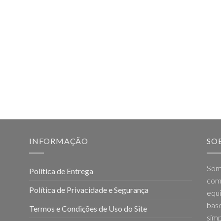
INFORMAÇÃO
SO
Som
Política de Entrega
come
Política de Privacidade e Segurança
equi
base
Termos e Condições de Uso do Site
simp