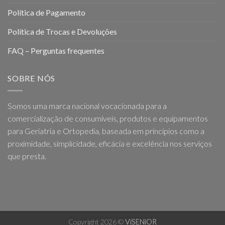
Política de Pagamento
Política de Trocas e Devoluções
FAQ – Perguntas frequentes
SOBRE NÓS
Somos uma marca nacional vocacionada para a
comercialização de consumíveis, produtos e equipamentos
para Geriatria e Ortopedia, baseada em princípios como a
proximidade, simplicidade, eficácia e excelência nos serviços
que presta.
Copyright 2026 ©
ViSENiOR