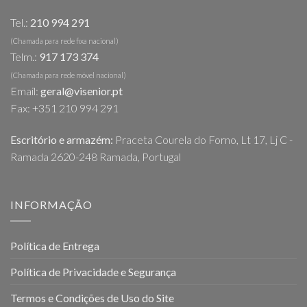
Tel.:
210 994 291
(Chamada para rede fixa nacional)
Telm.:
917 173 374
(Chamada para rede móvel nacional)
Email:
geral@visenior.pt
Fax: +351 210 994 291
Escritório e armazém:
Praceta Courela do Forno, Lt 17, Lj C -
Ramada 2620-248 Ramada, Portugal
INFORMAÇÃO
Política de Entrega
Política de Privacidade e Segurança
Termos e Condições de Uso do Site