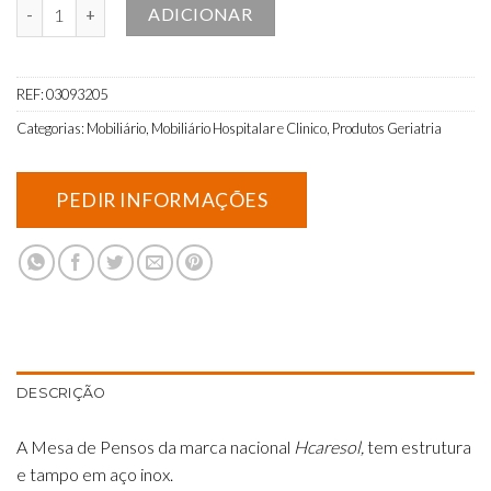
Quantidade de Mesa de Pensos 1 Gaveta e 1 Tabuleiro, com Proteç
ADICIONAR
REF:
03093205
Categorias:
Mobiliário
,
Mobiliário Hospitalar e Clinico
,
Produtos Geriatria
DESCRIÇÃO
A Mesa de Pensos da marca nacional
Hcaresol,
tem estrutura
e tampo em aço inox.