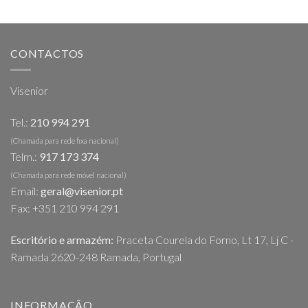
CONTACTOS
Visenior
Tel.:
210 994 291
(Chamada para rede fixa nacional)
Telm.:
917 173 374
(Chamada para rede móvel nacional)
Email:
geral@visenior.pt
Fax: +351 210 994 291
Escritório e armazém:
Praceta Courela do Forno, Lt 17, Lj C -
Ramada 2620-248 Ramada, Portugal
INFORMAÇÃO