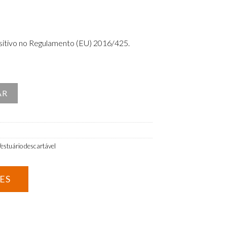
itivo no
Regulamento (EU) 2016/425
​.
as com elásticos
AR
estuário descartável