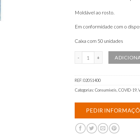
Moldável ao rosto
​.
Em conformidade com o dispos
Caixa com 50 unidades
Quantidade de Máscaras cirúrgic
ADICION
REF:
02051400
Categorias:
Consumiveis
,
COVID-19
,
V