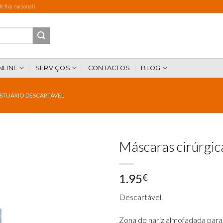
 fixa nacional)
NLINE
SERVIÇOS
CONTACTOS
BLOG
STUÁRIO DESCARTÁVEL
Máscaras cirúrgic
1.95
€
Add to
wishlist
Descartável
​.
Zona do nariz almofadada para