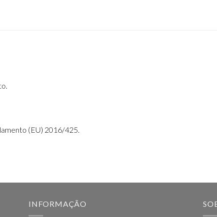
to
​.
lamento (EU) 2016/425
​.
INFORMAÇÃO
SO