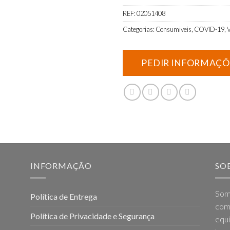
REF:
02051408
Categorias:
Consumiveis
,
COVID-19
,
V
INFORMAÇÃO
SO
Som
Política de Entrega
come
Política de Privacidade e Segurança
equi