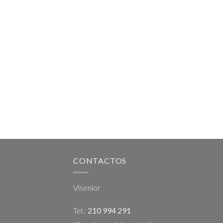
CONTACTOS
Visenior
Tel.:
210 994 291