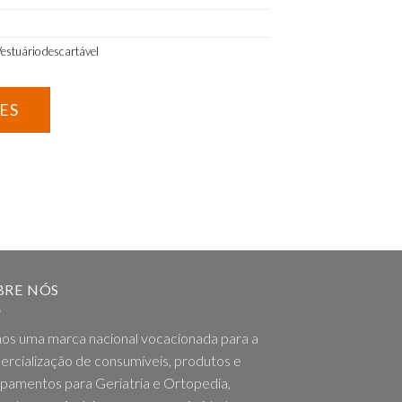
estuário descartável
BRE NÓS
os uma marca nacional vocacionada para a
rcialização de consumíveis, produtos e
pamentos para Geriatria e Ortopedia,