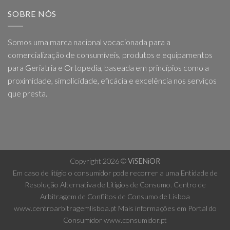
SOBRE NÓS
Somos uma marca nacional vocacionada para a
comercialização de consumíveis, produtos e equipamentos
para Geriatria e Ortopedia, baseada em princípios como a
proximidade, simplicidade, eficácia e excelência nos serviços
que presta.
Copyright 2026 ©
ViSENiOR
Em caso de litígio o consumidor pode recorrer a uma Entidade de
Resolução Alternativa de Litígios de Consumo. Centro de
Arbitragem de Conflitos de Consumo de Lisboa
www.centroarbitragemlisboa.pt
Mais informações em Portal do
Consumidor
www.consumidor.pt