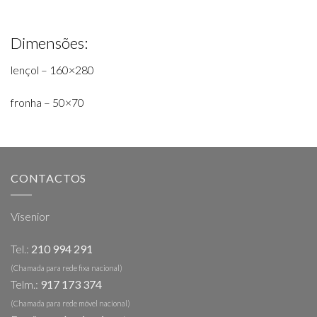
Dimensões:
lençol – 160×280
fronha – 50×70
CONTACTOS
Visenior
Tel.:
210 994 291
(Chamada para rede fixa nacional)
Telm.:
917 173 374
(Chamada para rede móvel nacional)