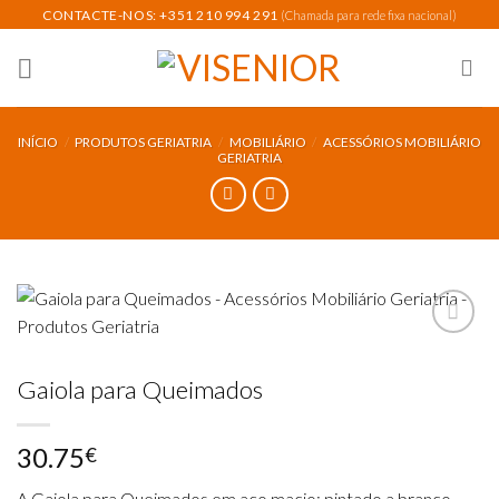
Skip
CONTACTE-NOS: +351 210 994 291
(Chamada para rede fixa nacional)
to
content
INÍCIO
/
PRODUTOS GERIATRIA
/
MOBILIÁRIO
/
ACESSÓRIOS MOBILIÁRIO
GERIATRIA
Gaiola para Queimados
Add to
wishlist
30.75
€
A Gaiola para Queimados em aço macio; pintado a branco