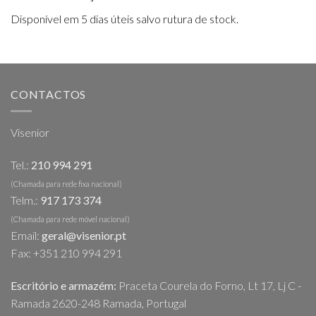
Disponível em 5 dias úteis salvo rutura de stock.
CONTACTOS
Visenior
Tel.:
210 994 291
(Chamada para rede fixa nacional)
Telm.:
917 173 374
(Chamada para rede móvel nacional)
Email:
geral@visenior.pt
Fax: +351 210 994 291
Escritório e armazém:
Praceta Courela do Forno, Lt 17, Lj C -
Ramada 2620-248 Ramada, Portugal