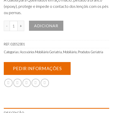
(epoxy), protege e impede o contacto dos lençóis com os pés
ou pernas.
Quantidade de Gaiola para Queimados
ADICIONAR
REF:
02052301
Categorias:
Acessórios Mobiliário Geriatria
,
Mobiliário
,
Produtos Geriatria
DESCRIÇÃO