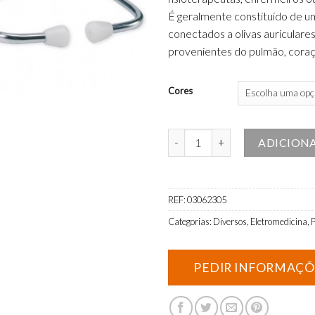
É geralmente constituído de u
conectados a olivas auriculare
provenientes do pulmão, coraçã
Cores
Quantidade de Estetoscópio Si
ADICION
REF:
03062305
Categorias:
Diversos
,
Eletromedicina
,
P