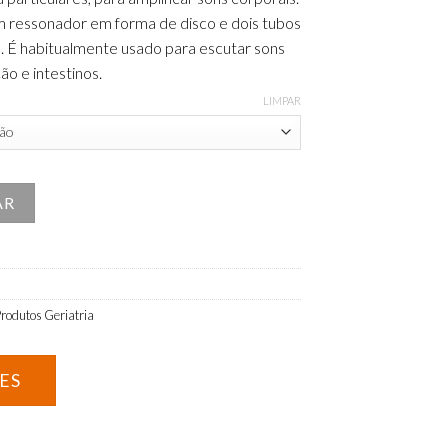
m ressonador em forma de disco e dois tubos
s. É habitualmente usado para escutar sons
o e intestinos.
LIMPAR
mples DM130
AR
rodutos Geriatria