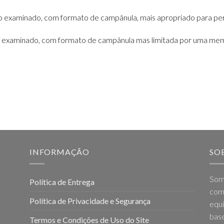
 examinado, com formato de campânula, mais apropriado para per
 examinado, com formato de campânula mas limitada por uma mem
INFORMAÇÃO
SO
Som
Política de Entrega
come
Política de Privacidade e Segurança
equi
base
Termos e Condições de Uso do Site