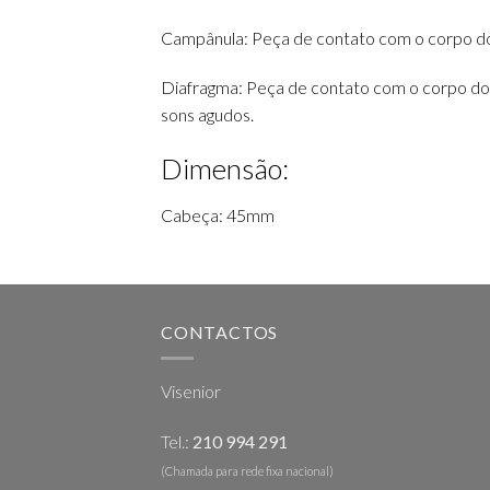
Campânula: Peça de contato com o corpo do
Diafragma: Peça de contato com o corpo do
sons agudos.
Dimensão:
Cabeça: 45mm
CONTACTOS
Visenior
Tel.:
210 994 291
(Chamada para rede fixa nacional)