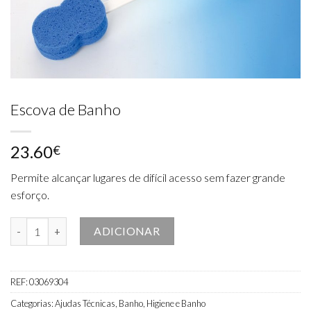
Escova de Banho
23.60
€
Permite alcançar lugares de difícil acesso sem fazer grande
esforço.
Quantidade de Escova de Banho
ADICIONAR
REF:
03069304
Categorias:
Ajudas Técnicas
,
Banho
,
Higiene e Banho