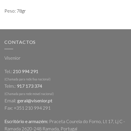
Peso: 78gr
CONTACTOS
Visenior
Tel.:
210 994 291
(Chamada para rede fixa nacional)
Telm.:
917 173 374
(Chamada para rede móvel nacional)
Email:
geral@visenior.pt
Fax: +351 210 994 291
Escritório e armazém:
Praceta Courela do Forno, Lt 17, Lj C -
Ramada 2620-248 Ramada, Portugal