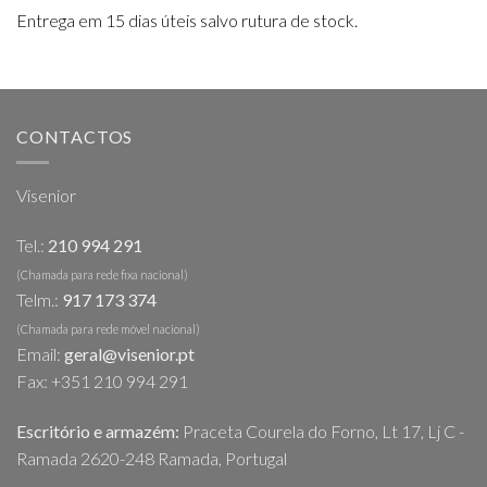
Entrega em 15 dias úteis salvo rutura de stock.
CONTACTOS
Visenior
Tel.:
210 994 291
(Chamada para rede fixa nacional)
Telm.:
917 173 374
(Chamada para rede móvel nacional)
Email:
geral@visenior.pt
Fax: +351 210 994 291
Escritório e armazém:
Praceta Courela do Forno, Lt 17, Lj C -
Ramada 2620-248 Ramada, Portugal