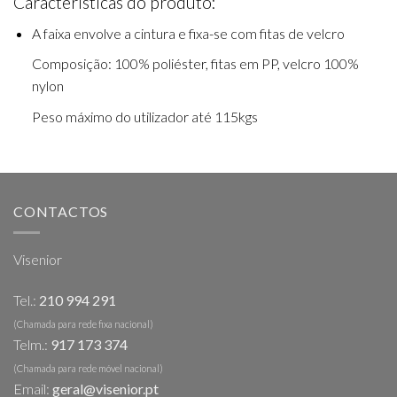
Características do produto:
A faixa envolve a cintura e fixa-se com fitas de velcro
Composição: 100% poliéster, fitas em PP, velcro 100%
nylon
Peso máximo do utilizador até 115kgs
CONTACTOS
Visenior
Tel.:
210 994 291
(Chamada para rede fixa nacional)
Telm.:
917 173 374
(Chamada para rede móvel nacional)
Email:
geral@visenior.pt