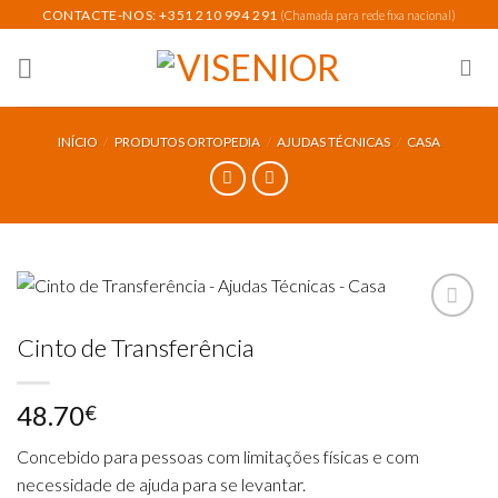
Skip
CONTACTE-NOS: +351 210 994 291
(Chamada para rede fixa nacional)
to
content
INÍCIO
/
PRODUTOS ORTOPEDIA
/
AJUDAS TÉCNICAS
/
CASA
Cinto de Transferência
Add to
wishlist
48.70
€
Concebido para pessoas com limitações físicas e com
necessidade de ajuda para se levantar.