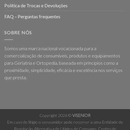
Política de Trocas e Devoluções
FAQ – Perguntas frequentes
SOBRE NÓS
Somos uma marca nacional vocacionada para a
comercialização de consumíveis, produtos e equipamentos
para Geriatria e Ortopedia, baseada em princípios como a
proximidade, simplicidade, eficácia e excelência nos serviços
que presta.
Copyright 2026 ©
ViSENiOR
Em caso de litígio o consumidor pode recorrer a uma Entidade de
Resolução Alternativa de Litígios de Consumo. Centro de