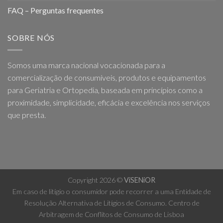
FAQ – Perguntas frequentes
SOBRE NÓS
Somos uma marca nacional vocacionada para a
comercialização de consumíveis, produtos e equipamentos
para Geriatria e Ortopedia, baseada em princípios como a
proximidade, simplicidade, eficácia e excelência nos serviços
que presta.
Copyright 2026 ©
ViSENiOR
Em caso de litígio o consumidor pode recorrer a uma Entidade de
Resolução Alternativa de Litígios de Consumo. Centro de
Arbitragem de Conflitos de Consumo de Lisboa