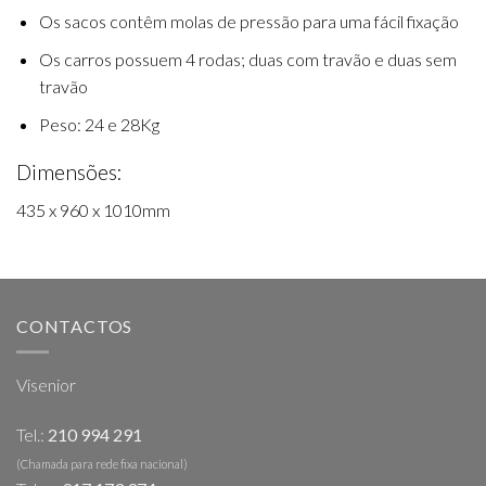
Os sacos contêm molas de pressão para uma fácil fixação
Os carros possuem 4 rodas; duas com travão e duas sem
travão
Peso: 24 e 28Kg
Dimensões:
435 x 960 x 1010mm
CONTACTOS
Visenior
Tel.:
210 994 291
(Chamada para rede fixa nacional)