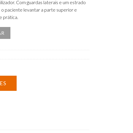
lizador. Com guardas laterais e um estrado
 o paciente levantar a parte superior e
e prática.
létrica com Estrutura e Guardas Laterais em Madeira
AR