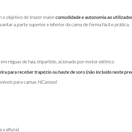
 o objetivo de trazer maior
comodidade e autonomia ao utilizador
antar a parte superior e inferior da cama de forma fácil e prática.
m réguas de faia, tripartido, acionado por motor elétrico
ra para receber trapézio ou haste de soro (não incluído neste pre
oníveis para camas
HCaresol
 x altura)