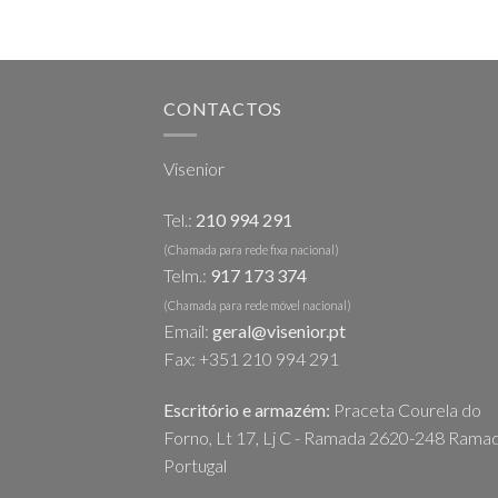
CONTACTOS
Visenior
Tel.:
210 994 291
(Chamada para rede fixa nacional)
Telm.:
917 173 374
(Chamada para rede móvel nacional)
Email:
geral@visenior.pt
Fax: +351 210 994 291
Escritório e armazém:
Praceta Courela do
Forno, Lt 17, Lj C - Ramada 2620-248 Ramad
Portugal