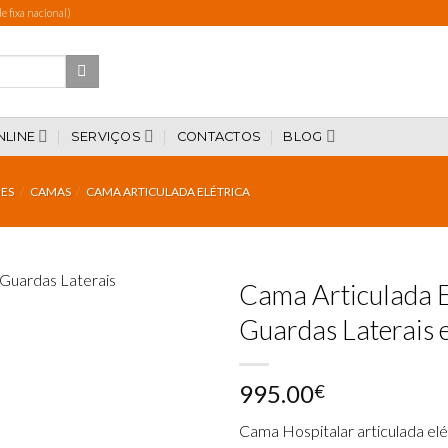
 fixa nacional)
NLINE
SERVIÇOS
CONTACTOS
BLOG
ES
/
CAMAS
/
CAMA ARTICULADA ELÉTRICA
Cama Articulada E
Guardas Laterais
Add to
995.00
wishlist
€
Cama Hospitalar articulada elé