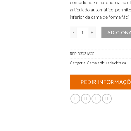
comodidade e autonomia ao uti
articulado automático, permite
inferior da cama de forma fácil 
Quantidade de Cama Articulada E
ADICION
REF:
03031600
Categoria:
Cama articulada elétrica