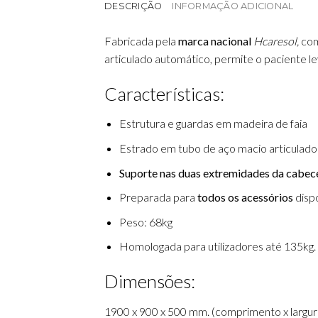
DESCRIÇÃO
INFORMAÇÃO ADICIONAL
Fabricada pela
marca nacional
Hcaresol,
com
articulado automático, permite o paciente lev
Características:
Estrutura e guardas em madeira de faia
Estrado em tubo de aço macio articulado e
Suporte nas duas extremidades da cabecei
Preparada para
todos os acessórios
disp
Peso: 68kg
Homologada para utilizadores até 135kg.
Dimensões:
1900 x 900 x 500 mm. (comprimento x largura