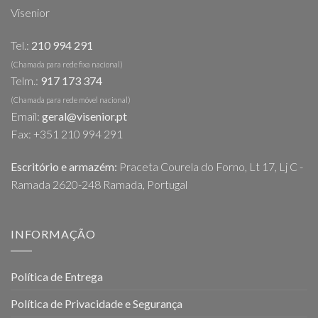
Visenior
Tel.:
210 994 291
(Chamada para rede fixa nacional)
Telm.:
917 173 374
(Chamada para rede móvel nacional)
Email:
geral@visenior.pt
Fax: +351 210 994 291
Escritório e armazém:
Praceta Courela do Forno, Lt 17, Lj C -
Ramada 2620-248 Ramada, Portugal
INFORMAÇÃO
Política de Entrega
Política de Privacidade e Segurança