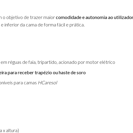
 o objetivo de trazer maior
comodidade e autonomia ao utilizador
e inferior da cama de forma fácil e prática.
m réguas de faia, tripartido, acionado por motor elétrico
ira para receber trapézio ou haste de soro
oníveis para camas
HCaresol
 x altura)