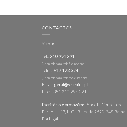
CONTACTOS
Visenior
Tel.:
210 994 291
(Chamada para rede fixa nacional)
Telm.:
917 173 374
(Chamada para rede móvel nacional)
Email:
geral@visenior.pt
Fax: +351 210 994 291
Escritório e armazém:
Praceta Courela do
Forno, Lt 17, Lj C - Ramada 2620-248 Ramad
Portugal