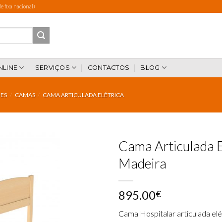
 fixa nacional)
NLINE
SERVIÇOS
CONTACTOS
BLOG
ES
/
CAMAS
/
CAMA ARTICULADA ELÉTRICA
Cama Articulada E
Madeira
Add to
895.00
wishlist
€
Cama Hospitalar articulada elé