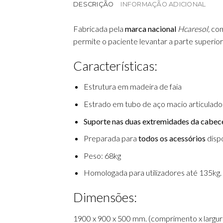
DESCRIÇÃO
INFORMAÇÃO ADICIONAL
Fabricada pela
marca nacional
Hcaresol,
com
permite o paciente levantar a parte superior 
Características:
Estrutura em madeira de faia
Estrado em tubo de aço macio articulado e
Suporte nas duas extremidades da cabece
Preparada para
todos os acessórios
disp
Peso: 68kg
Homologada para utilizadores até 135kg.
Dimensões:
1900 x 900 x 500 mm. (comprimento x largura