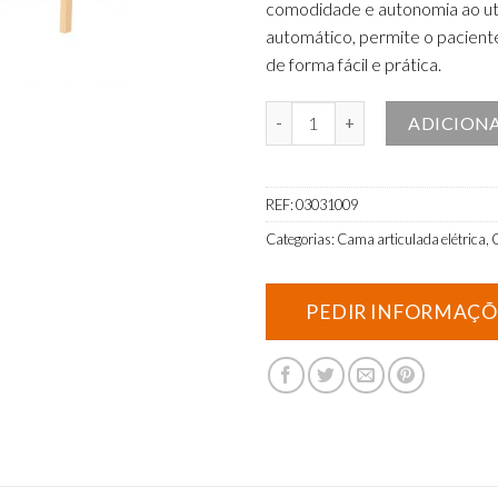
comodidade e autonomia ao uti
automático, permite o paciente
de forma fácil e prática.
Quantidade de Cama Articulada E
ADICION
REF:
03031009
Categorias:
Cama articulada elétrica
,