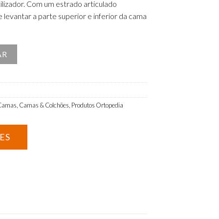
lizador. Com um estrado articulado
 levantar a parte superior e inferior da cama
létrica com Estrutura em Madeira
AR
Camas
,
Camas & Colchões
,
Produtos Ortopedia