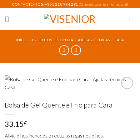
Skip
CONTACTE-NOS: +351 210 994 291
(Chamada para rede fixa nacional)
to
content
INÍCIO
/
PRODUTOS ORTOPEDIA
/
AJUDAS TÉCNICAS
/
CASA
Bolsa de Gel Quente e Frio para Cara
Add to
wishlist
33.15
€
Alivia olhos inchados e reduz as rugas nos olhos.