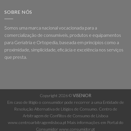
SOBRE NÓS
Somos uma marca nacional vocacionada para a
comercialização de consumíveis, produtos e equipamentos
para Geriatria e Ortopedia, baseada em princípios como a
proximidade, simplicidade, eficácia e excelência nos serviços
que presta.
Copyright 2026 ©
ViSENiOR
Em caso de litígio o consumidor pode recorrer a uma Entidade de
Resolução Alternativa de Litígios de Consumo. Centro de
Arbitragem de Conflitos de Consumo de Lisboa
www.centroarbitragemlisboa.pt
Mais informações em Portal do
Consumidor
www.consumidor.pt