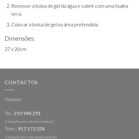
Remover a bolsa de gel da água e cobrir com uma toalha
seca.
Colocar a bolsa de gel na área pretendida.
Dimensões:
27 x 20cm
CONTACTOS
Visenior
Tel.:
210 994 291
(Chamada para rede fixa nacional)
Telm.:
917 173 374
(Chamada para rede móvel nacional)