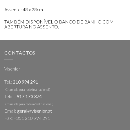
Assento: 48 x 28cm
TAMBÉM DISPONÍVEL O BANCO DE BANHO COM
ABERTURA NO ASSENTO.
CONTACTOS
Visenior
Tel.:
210 994 291
(Chamada para rede fixa nacional)
Telm.:
917 173 374
(Chamada para rede móvel nacional)
Email:
geral@visenior.pt
Fax: +351 210 994 291