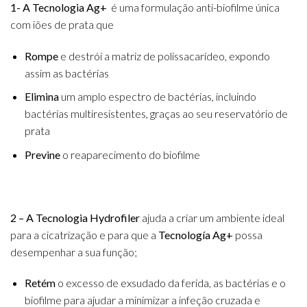
1- A Tecnologia Ag+
é uma formulação anti-biofilme única
com iões de prata que
Rompe
e destrói a matriz de polissacarídeo, expondo
assim as bactérias
Elimina
um amplo espectro de bactérias, incluindo
bactérias multiresistentes, graças ao seu reservatório de
prata
Previne
o reaparecimento do biofilme
2 – A Tecnologia Hydrofiler
ajuda a criar um ambiente ideal
para a cicatrização e para que a
Tecnología Ag+
possa
desempenhar a sua função;
Retém
o excesso de exsudado da ferida, as bactérias e o
biofilme para ajudar a minimizar a infeção cruzada e