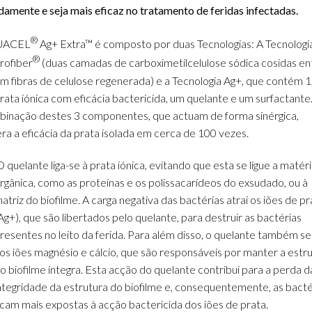
damente e seja mais eficaz no tratamento de feridas infectadas.
®
UACEL
Ag+ Extra™ é composto por duas Tecnologias: A Tecnologi
®
rofiber
(duas camadas de carboximetilcelulose sódica cosidas en
om fibras de celulose regenerada) e a Tecnologia Ag+, que contém 
rata iónica com eficácia bactericida, um quelante e um surfactante
inação destes 3 componentes, que actuam de forma sinérgica,
ra a eficácia da prata isolada em cerca de 100 vezes.
 quelante liga-se à prata iónica, evitando que esta se ligue a matér
rgânica, como as proteínas e os polissacarídeos do exsudado, ou à
atriz do biofilme. A carga negativa das bactérias atrai os iões de pr
Ag+), que são libertados pelo quelante, para destruir as bactérias
resentes no leito da ferida. Para além disso, o quelante também se 
os iões magnésio e cálcio, que são responsáveis por manter a estr
o biofilme íntegra. Esta acção do quelante contribui para a perda d
ntegridade da estrutura do biofilme e, consequentemente, as bacté
icam mais expostas à acção bactericida dos iões de prata.