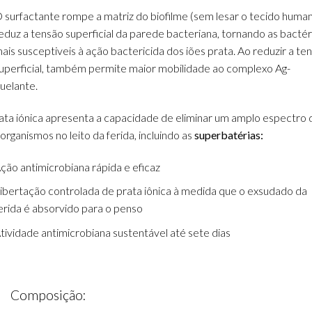
 surfactante rompe a matriz do biofilme (sem lesar o tecido huma
eduz a tensão superficial da parede bacteriana, tornando as bactér
ais susceptiveis à ação bactericida dos iões prata. Ao reduzir a te
uperficial, também permite maior mobilidade ao complexo Ag-
uelante.
ata iónica apresenta a capacidade de eliminar um amplo espectro 
organismos no leito da ferida, incluindo as
superbatérias:
ção antimicrobiana rápida e eficaz
ibertação controlada de prata iônica à medida que o exsudado da
erida é absorvido para o penso
tividade antimicrobiana sustentável até sete dias
Composição: