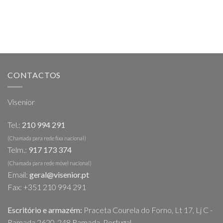
CONTACTOS
Visenior
Tel.:
210 994 291
(Chamada para rede fixa nacional)
Telm.:
917 173 374
(Chamada para rede móvel nacional)
Email:
geral@visenior.pt
Fax: +351 210 994 291
Escritório e armazém:
Praceta Courela do Forno, Lt 17, Lj C -
Ramada 2620-248 Ramada, Portugal