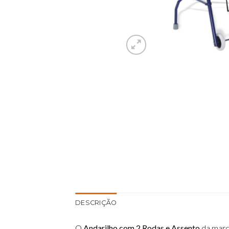
DESCRIÇÃO
O
Andarilho com 2 Rodas e Assento
da mar