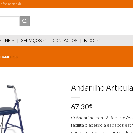
 fixa nacional)
NLINE
SERVIÇOS
CONTACTOS
BLOG
DARILHOS
Andarilho Articul
67.30
€
Add to
wishlist
O Andarilho com 2 Rodas e As
facilita o acesso a espaços es
conforto. Ideal para um estilo d