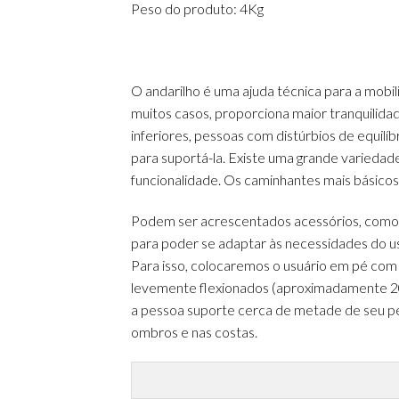
Peso do produto: 4Kg
O andarilho é uma ajuda técnica para a mobi
muitos casos, proporciona maior tranquilid
inferiores, pessoas com distúrbios de equil
para suportá-la. Existe uma grande variedad
funcionalidade. Os caminhantes mais básico
Podem ser acrescentados acessórios, como r
para poder se adaptar às necessidades do usu
Para isso, colocaremos o usuário em pé com 
levemente flexionados (aproximadamente 20
a pessoa suporte cerca de metade de seu pe
ombros e nas costas.