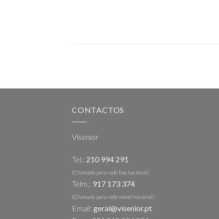
CONTACTOS
Visenior
Tel.:
210 994 291
(Chamada para rede fixa nacional)
Telm.:
917 173 374
(Chamada para rede móvel nacional)
Email:
geral@visenior.pt