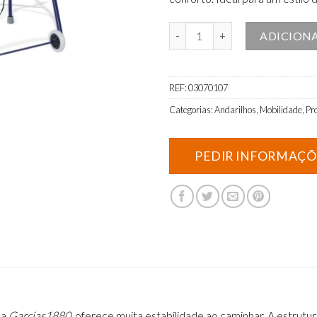
Quantidade de Andarilho Articu
ADICION
REF:
03070107
Categorias:
Andarilhos
,
Mobilidade
,
Pr
ca
Garcias1880
, oferece muita estabilidade ao caminhar. A estrutu