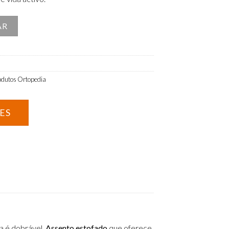
lado com 2 Rodas e Assento
AR
odutos Ortopedia
ra é dobrável.
Assento estofado
que oferece