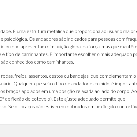
lidade. É uma estrutura metálica que proporciona ao usuário maior 
ade psicológica. Os andadores são indicados para pessoas com f
íbrio ou que apresentam diminuição global da força, mas que mantê
e e tipo de caminhantes. É importante escolher o mais adequado p
s são conhecidos como caminhantes.
odas, freios, assentos, cestos ou bandejas, que complementam o
ário. Qualquer que seja o tipo de andador escolhido, é importante
os braços apoiados em uma posição relaxada ao lado do corpo. Ao 
º de flexão do cotovelo). Este ajuste adequado permite que
so. Se os braços não estiverem dobrados em um ângulo confortáve