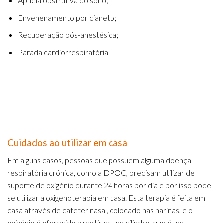
Apneia obstrutiva do sono;
Envenenamento por cianeto;
Recuperação pós-anestésica;
Parada cardiorrespiratória
Cuidados ao utilizar em casa
Em alguns casos, pessoas que possuem alguma doença
respiratória crónica, como a DPOC, precisam utilizar de
suporte de oxigénio durante 24 horas por dia e por isso pode-
se utilizar a oxigenoterapia em casa. Esta terapia é feita em
casa através de cateter nasal, colocado nas narinas, e o
oxigénio é oferecido a partir de um cilindro, que é um