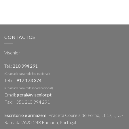
CONTACTOS
Visenior
Tel.:
210 994 291
(Chamada para rede fixa nacional)
Telm.:
917 173 374
(Chamada para rede móvel nacional)
Email:
geral@visenior.pt
Fax: +351 210 994 291
Escritório e armazém:
Praceta Courela do Forno, Lt 17, Lj C -
Ramada 2620-248 Ramada, Portugal