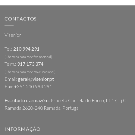
CONTACTOS
Visenior
Tel.:
210 994 291
(Chamada para rede fixa nacional)
Telm.:
917 173 374
(Chamada para rede móvel nacional)
Email:
geral@visenior.pt
Fax: +351 210 994 291
Escritório e armazém:
Praceta Courela do Forno, Lt 17, Lj C -
Ramada 2620-248 Ramada, Portugal
INFORMAÇÃO