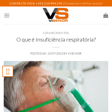
Skip
CONTACTE-NOS: +351 210 994 291
(Chamada para rede fixa nacional)
to
content
CONHECIMENTOS
O que é Insuficiência respiratória?
POSTED ON
15/07/2022
BY
VISENIOR
15
Jul