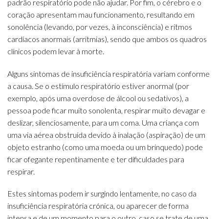
padrão respiratório pode não ajudar. Por fim, o cérebro e o
coração apresentam mau funcionamento, resultando em
sonolência (levando, por vezes, à inconsciência) e ritmos
cardíacos anormais (arritmias), sendo que ambos os quadros
clínicos podem levar à morte.
Alguns sintomas de insuficiência respiratória variam conforme
a causa. Se o estímulo respiratório estiver anormal (por
exemplo, após uma overdose de álcool ou sedativos), a
pessoa pode ficar muito sonolenta, respirar muito devagar e
deslizar, silenciosamente, para um coma. Uma criança com
uma via aérea obstruída devido à inalação (aspiração) de um
objeto estranho (como uma moeda ou um brinquedo) pode
ficar ofegante repentinamente e ter dificuldades para
respirar.
Estes sintomas podem ir surgindo lentamente, no caso da
insuficiência respiratória crónica, ou aparecer de forma
intensa e de um momento para o outro, caso se trate de uma