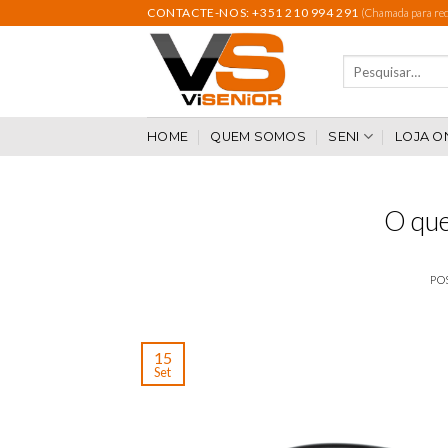
Skip
CONTACTE-NOS: +351 210 994 291
(Chamada para rede
to
content
Pesquisar
por:
HOME
QUEM SOMOS
SENI
LOJA O
O que
PO
15
Set