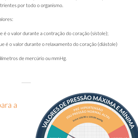
utrientes por todo o organismo.
alores:
ue é o valor durante a contração do coração (sístole);
que é o valor durante o relaxamento do coração (diástole)
milímetros de mercúrio ou mmHg.
para a