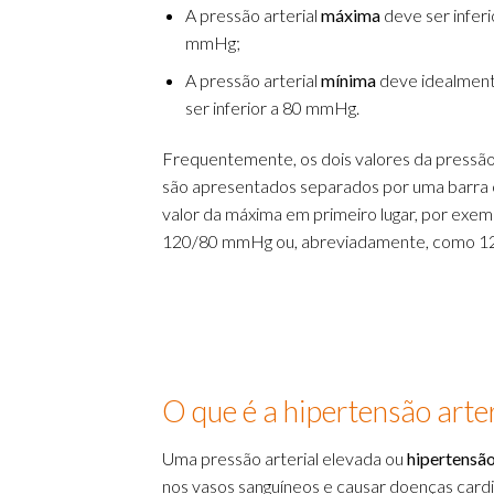
A pressão arterial
máxima
deve ser inferi
mmHg;
A pressão arterial
mínima
deve idealmen
ser inferior a 80 mmHg.
Frequentemente, os dois valores da pressão 
são apresentados separados por uma barra
valor da máxima em primeiro lugar, por exem
120/80 mmHg ou, abreviadamente, como 12
O que é a hipertensão arter
Uma pressão arterial elevada ou
hipertensão
nos vasos sanguíneos e causar doenças cardi