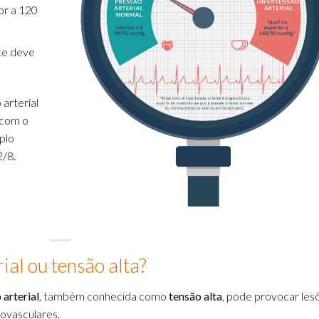
or a 120
te deve
arterial
 com o
plo
/8.
ial ou tensão alta?
 arterial
, também conhecida como
tensão alta
, pode provocar les
ovasculares.