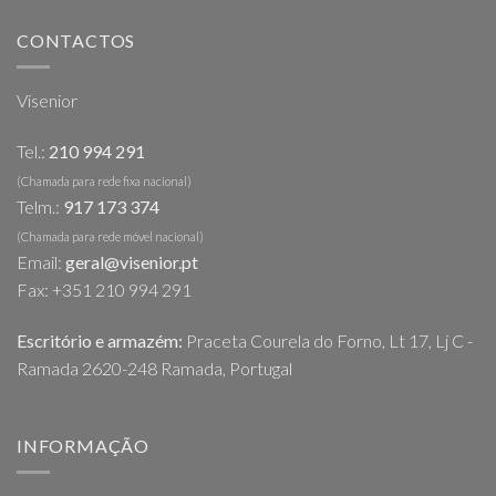
CONTACTOS
Visenior
Tel.:
210 994 291
(Chamada para rede fixa nacional)
Telm.:
917 173 374
(Chamada para rede móvel nacional)
Email:
geral@visenior.pt
Fax: +351 210 994 291
Escritório e armazém:
Praceta Courela do Forno, Lt 17, Lj C -
Ramada 2620-248 Ramada, Portugal
INFORMAÇÃO